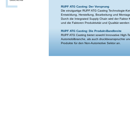
Geschichte
RUPF ATG Casting: Der Vorsprung
Die einzigartige RUPF ATG Casting Technologie-Ket
Entwicklung, Herstellung, Bearbeitung und Montag
Durch die Integrated Supply Chain wird der Faktor
und die Faktoren Produktivität und Qualität werden
RUPF ATG Casting: Die Produkt-Bandbreite
RUPF ATG Casting bietet sowohl Innovative High-Te
Automobilbranche, als auch druckbeanspruchte u
Produkte für den Non-Automotive Sektor an.