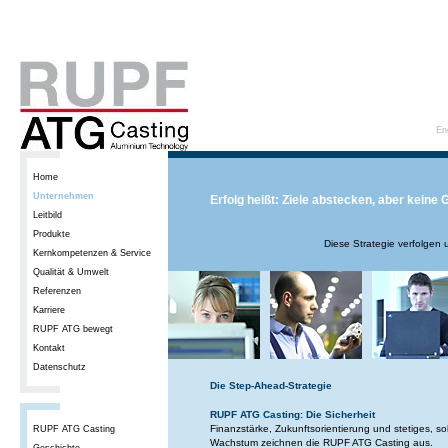
En
Home
Unternehmen
Erfolg heißt: Ziele abstecken, aber keine 
Leitbild
Produkte
Diese Strategie verfolgen
Kernkompetenzen & Service
Qualität & Umwelt
Referenzen
Karriere
RUPF ATG bewegt
Kontakt
Datenschutz
Die Step-Ahead-Strategie
RUPF ATG Casting: Die Sicherheit
Finanzstärke, Zukunftsorientierung und stetiges, so
RUPF ATG Casting
Wachstum zeichnen die RUPF ATG Casting aus.