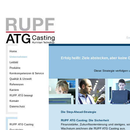
En
Home
Unternehmen
Erfolg heißt: Ziele abstecken, aber keine 
Leitbild
Produkte
Diese Strategie verfolgen
Kernkompetenzen & Service
Qualität & Umwelt
Referenzen
Karriere
RUPF ATG bewegt
Kontakt
Datenschutz
Die Step-Ahead-Strategie
RUPF ATG Casting: Die Sicherheit
Finanzstärke, Zukunftsorientierung und stetiges, so
RUPF ATG Casting
Wachstum zeichnen die RUPF ATG Casting aus.