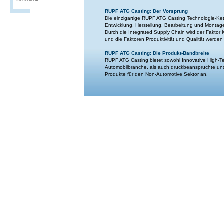
Geschichte
RUPF ATG Casting: Der Vorsprung
Die einzigartige RUPF ATG Casting Technologie-Ket
Entwicklung, Herstellung, Bearbeitung und Montag
Durch die Integrated Supply Chain wird der Faktor
und die Faktoren Produktivität und Qualität werden
RUPF ATG Casting: Die Produkt-Bandbreite
RUPF ATG Casting bietet sowohl Innovative High-Te
Automobilbranche, als auch druckbeanspruchte u
Produkte für den Non-Automotive Sektor an.