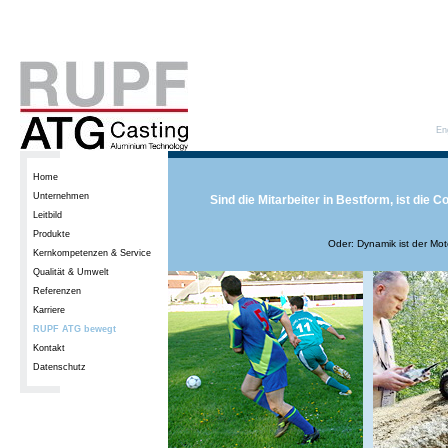
En
Home
Unternehmen
Sind die Mitarbeiter in Bestform, ist die 
Leitbild
Produkte
Oder: Dynamik ist der Mo
Kernkompetenzen & Service
Qualität & Umwelt
Referenzen
Karriere
RUPF ATG bewegt
Kontakt
Datenschutz