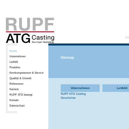
En
Home
Unternehmen
Sitemap
Leitbild
Produkte
Kernkompetenzen & Service
Qualität & Umwelt
Referenzen
Unternehmen
Leitbild
Karriere
RUPF ATG Casting
RUPF ATG bewegt
Geschichte
Kontakt
Datenschutz