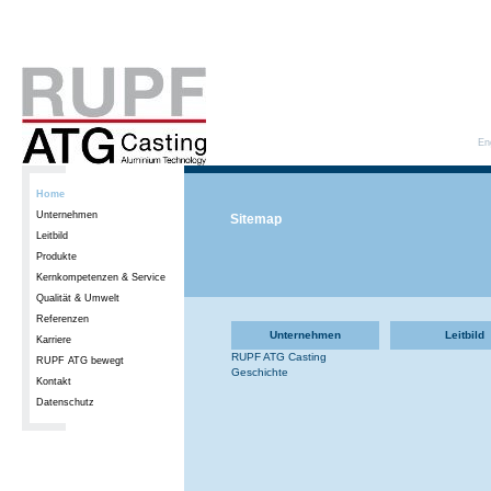
En
Home
Unternehmen
Sitemap
Leitbild
Produkte
Kernkompetenzen & Service
Qualität & Umwelt
Referenzen
Unternehmen
Leitbild
Karriere
RUPF ATG Casting
RUPF ATG bewegt
Geschichte
Kontakt
Datenschutz