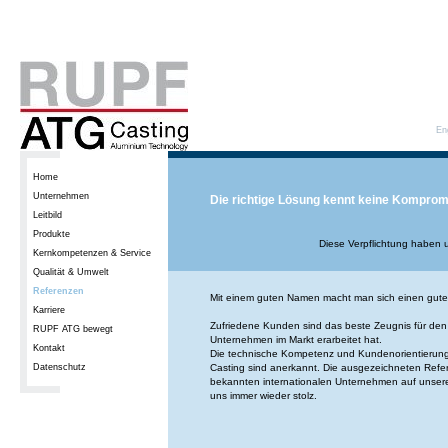
En
Home
Unternehmen
Die richtige Lösung kennt keine Komprom
Leitbild
Produkte
Diese Verpflichtung haben 
Kernkompetenzen & Service
Qualität & Umwelt
Referenzen
Mit einem guten Namen macht man sich einen gut
Karriere
Zufriedene Kunden sind das beste Zeugnis für den 
RUPF ATG bewegt
Unternehmen im Markt erarbeitet hat.
Kontakt
Die technische Kompetenz und Kundenorientieru
Datenschutz
Casting sind anerkannt. Die ausgezeichneten Refe
bekannten internationalen Unternehmen auf unser
uns immer wieder stolz.