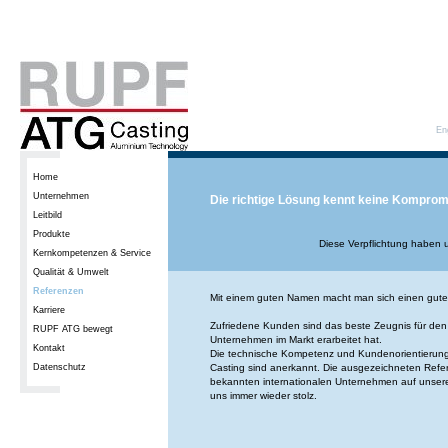
En
Home
Unternehmen
Die richtige Lösung kennt keine Komprom
Leitbild
Produkte
Diese Verpflichtung haben 
Kernkompetenzen & Service
Qualität & Umwelt
Referenzen
Mit einem guten Namen macht man sich einen gut
Karriere
Zufriedene Kunden sind das beste Zeugnis für den 
RUPF ATG bewegt
Unternehmen im Markt erarbeitet hat.
Kontakt
Die technische Kompetenz und Kundenorientieru
Datenschutz
Casting sind anerkannt. Die ausgezeichneten Refe
bekannten internationalen Unternehmen auf unser
uns immer wieder stolz.