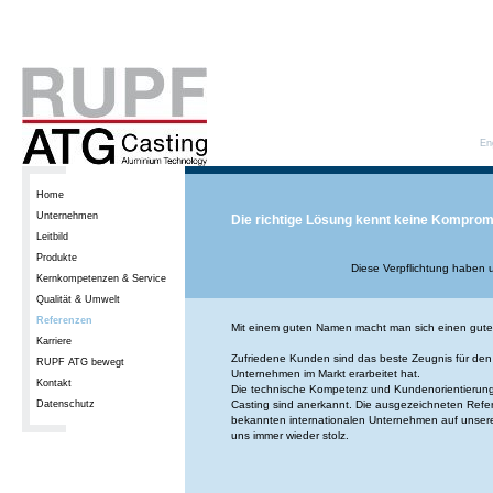
En
Home
Unternehmen
Die richtige Lösung kennt keine Komprom
Leitbild
Produkte
Diese Verpflichtung haben 
Kernkompetenzen & Service
Qualität & Umwelt
Referenzen
Mit einem guten Namen macht man sich einen gut
Karriere
Zufriedene Kunden sind das beste Zeugnis für den 
RUPF ATG bewegt
Unternehmen im Markt erarbeitet hat.
Kontakt
Die technische Kompetenz und Kundenorientieru
Datenschutz
Casting sind anerkannt. Die ausgezeichneten Refe
bekannten internationalen Unternehmen auf unser
uns immer wieder stolz.