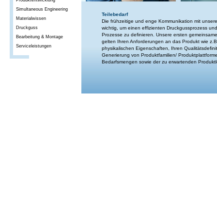
Produktentwicklung
Simultaneous Engineering
Teilebedarf
Materialwissen
Die frühzeitige und enge Kommunikation mit unser
Druckguss
wichtig, um einen effizienten Druckgussprozess un
Prozesse zu definieren. Unsere ersten gemeinsa
Bearbeitung & Montage
gelten Ihren Anforderungen an das Produkt wie z.
Serviceleistungen
physikalischen Eigenschaften, Ihren Qualitätsdefini
Generierung von Produktfamilien/ Produktplattforme
Bedarfsmengen sowie der zu erwartenden Produkt