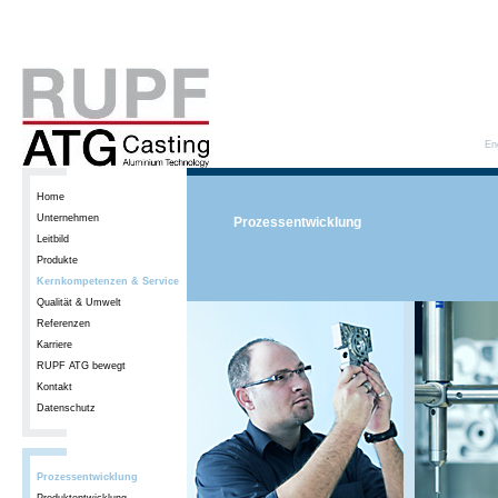
En
Home
Unternehmen
Prozessentwicklung
Leitbild
Produkte
Kernkompetenzen & Service
Qualität & Umwelt
Referenzen
Karriere
RUPF ATG bewegt
Kontakt
Datenschutz
Prozessentwicklung