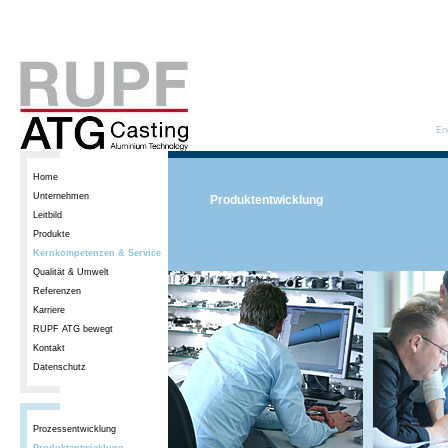
En
Home
Unternehmen
Produktentwicklung
Leitbild
Produkte
Kernkompetenzen & Service
Qualität & Umwelt
Referenzen
Karriere
RUPF ATG bewegt
Kontakt
Datenschutz
Prozessentwicklung