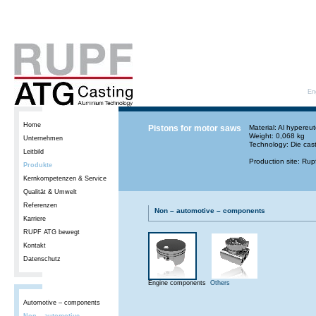
En
Home
Pistons for motor saws
Material: Al hypereut
Weight: 0,068 kg
Unternehmen
Technology: Die cas
Leitbild
Production site: Ru
Produkte
Kernkompetenzen & Service
Qualität & Umwelt
Referenzen
Non – automotive – components
Karriere
RUPF ATG bewegt
Kontakt
Datenschutz
Engine components
Others
Automotive – components