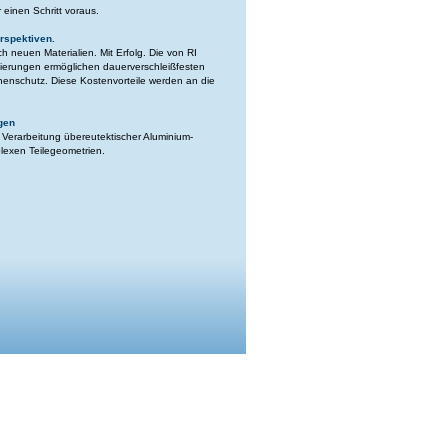
 einen Schritt voraus.
rspektiven.
h neuen Materialien. Mit Erfolg. Die von RI
ierungen ermöglichen dauerverschleißfesten
enschutz. Diese Kostenvorteile werden an die
gen
Verarbeitung übereutektischer Aluminium-
lexen Teilegeometrien.