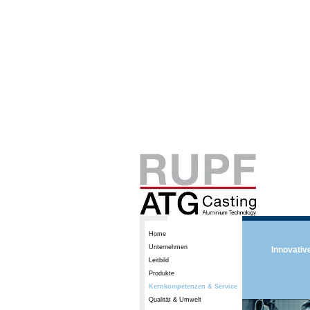
Home
Unternehmen
Innovativ
Leitbild
Produkte
Kernkompetenzen & Service
Qualität & Umwelt