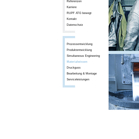
Referenzen
Karriere
RUPF ATG bewegt
Kontakt
Datenschutz
Prozessentwicklung
Produktentwicklung
Simultaneous Engineering
Materialwissen
Druckguss
Bearbeitung & Montage
Serviceleistungen