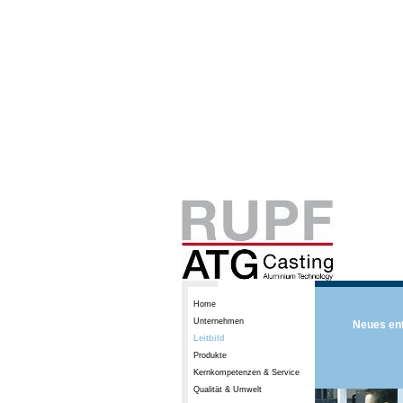
Home
Unternehmen
Neues ent
Leitbild
Produkte
Kernkompetenzen & Service
Qualität & Umwelt