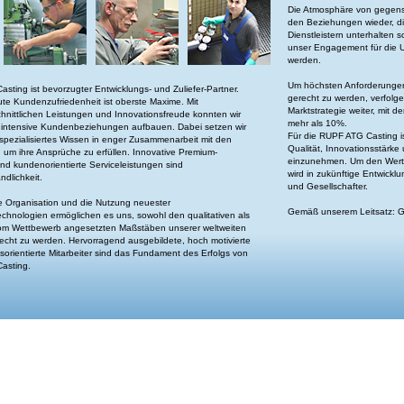
Die Atmosphäre von gegense
den Beziehungen wieder, di
Dienstleistern unterhalten 
unser Engagement für die U
werden.
Um höchsten Anforderungen 
sting ist bevorzugter Entwicklungs- und Zuliefer-Partner.
gerecht zu werden, verfolg
te Kundenzufriedenheit ist oberste Maxime. Mit
Marktstrategie weiter, mit d
hnittlichen Leistungen und Innovationsfreude konnten wir
mehr als 10%.
 intensive Kundenbeziehungen aufbauen. Dabei setzen wir
Für die RUPF ATG Casting ist
spezialisiertes Wissen in enger Zusammenarbeit mit den
Qualität, Innovationsstärk
 um ihre Ansprüche zu erfüllen. Innovative Premium-
einzunehmen. Um den Wert 
d kundenorientierte Serviceleistungen sind
wird in zukünftige Entwicklu
ndlichkeit.
und Gesellschafter.
fe Organisation und die Nutzung neuester
Gemäß unserem Leitsatz: Gett
echnologien ermöglichen es uns, sowohl den qualitativen als
om Wettbewerb angesetzten Maßstäben unserer weltweiten
cht zu werden. Hervorragend ausgebildete, hoch motivierte
sorientierte Mitarbeiter sind das Fundament des Erfolgs von
asting.