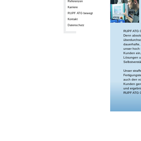
Referenzen
Karriere
RUPF ATG bewegt
Kontakt
Datenschutz
RUPF ATG Ca
Denn absolu
überdurchsc
dauerhafte,
unser hoch 
Kunden ein,
Lösungen un
Selbstverstä
Unser straf
Fertigungst
auch den v
Kunden gere
und ergebni
RUPF ATG C