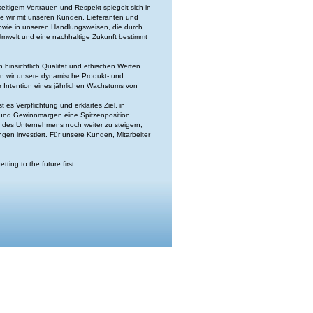
itigem Vertrauen und Respekt spiegelt sich in
e wir mit unseren Kunden, Lieferanten und
sowie in unseren Handlungsweisen, die durch
mwelt und eine nachhaltige Zukunft bestimmt
hinsichtlich Qualität und ethischen Werten
en wir unsere dynamische Produkt- und
er Intention eines jährlichen Wachstums von
 es Verpflichtung und erklärtes Ziel, in
e und Gewinnmargen eine Spitzenposition
des Unternehmens noch weiter zu steigern,
ngen investiert. Für unsere Kunden, Mitarbeiter
ing to the future first.