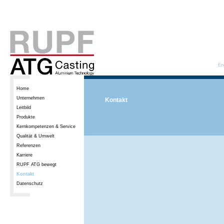
En
Home
Unternehmen
Kontakt
Leitbild
Produkte
Kernkompetenzen & Service
Qualität & Umwelt
Referenzen
Karriere
RUPF ATG bewegt
Kontakt
Datenschutz