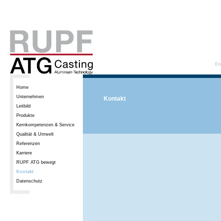
En
Home
Unternehmen
Kontakt
Leitbild
Produkte
Kernkompetenzen & Service
Qualität & Umwelt
Referenzen
Karriere
RUPF ATG bewegt
Kontakt
Datenschutz