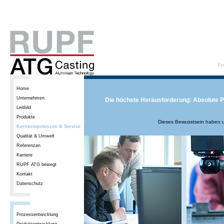
En
Home
Unternehmen
Die höchste Herausforderung: Absolute P
Leitbild
Produkte
Dieses Bewusstsein haben u
Kernkompetenzen & Service
Qualität & Umwelt
Referenzen
Karriere
RUPF ATG bewegt
Kontakt
Datenschutz
Prozessentwicklung