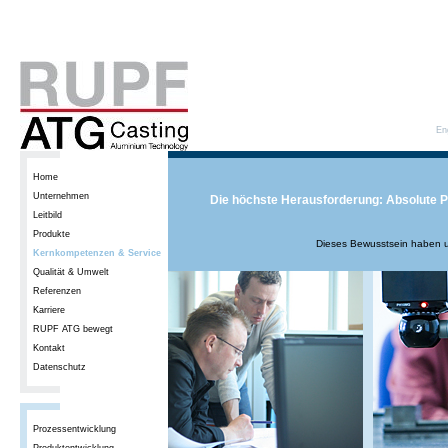
En
Home
Unternehmen
Die höchste Herausforderung: Absolute P
Leitbild
Produkte
Dieses Bewusstsein haben u
Kernkompetenzen & Service
Qualität & Umwelt
Referenzen
Karriere
RUPF ATG bewegt
Kontakt
Datenschutz
Prozessentwicklung