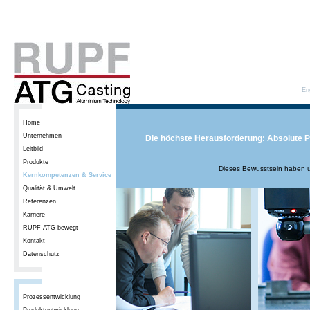
En
Home
Unternehmen
Die höchste Herausforderung: Absolute P
Leitbild
Produkte
Dieses Bewusstsein haben u
Kernkompetenzen & Service
Qualität & Umwelt
Referenzen
Karriere
RUPF ATG bewegt
Kontakt
Datenschutz
Prozessentwicklung