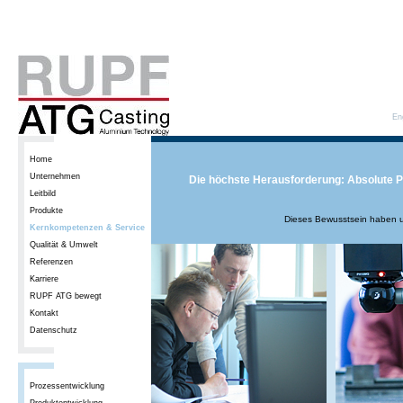
En
Home
Unternehmen
Die höchste Herausforderung: Absolute P
Leitbild
Produkte
Dieses Bewusstsein haben u
Kernkompetenzen & Service
Qualität & Umwelt
Referenzen
Karriere
RUPF ATG bewegt
Kontakt
Datenschutz
Prozessentwicklung