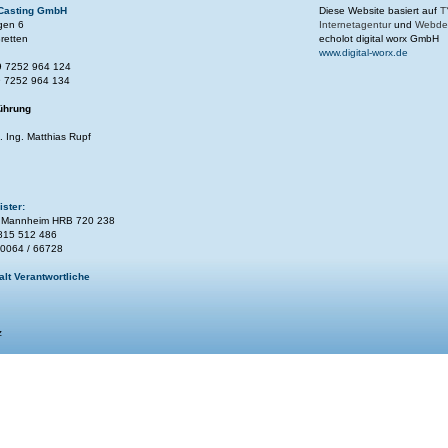
Casting GmbH
Diese Website basiert auf
T
gen 6
Internetagentur
und
Webdes
retten
echolot digital worx GmbH
www.digital-worx.de
9 7252 964 124
9 7252 964 134
ührung
h. Ing. Matthias Rupf
ster:
t Mannheim HRB 720 238
 815 512 486
30064 / 66728
alt Verantwortliche
z