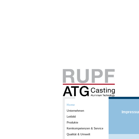
Home
Unternehmen
Impress
Leitbild
Produkte
Kernkompetenzen & Service
Qualität & Umwelt