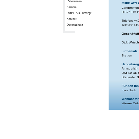
Referenzen
RUPF ATG 
Karriere
Langenmor
DE-75015 B
RUPF ATG bewegt
Kontakt
Telefon: +4
Datenschutz
Telefax: +4
Geschäftsf
Dipl. Wirtsc
Firmensitz:
Bretten
Handelsregi
Amtsgerich
USt-ID: DE
Steuer-Nr: 
Für den Inh
Ines Hock
Webmaster
Werner Göt