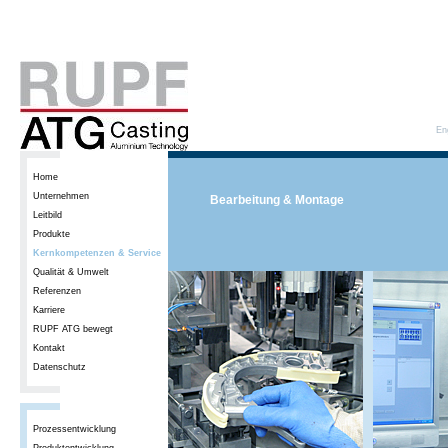
En
Home
Unternehmen
Bearbeitung & Montage
Leitbild
Produkte
Kernkompetenzen & Service
Qualität & Umwelt
Referenzen
Karriere
RUPF ATG bewegt
Kontakt
Datenschutz
Prozessentwicklung