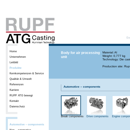
En
Home
Body for air processing
Material: Al
Weight: 0,777 kg
unit
Unternehmen
Technology: Die cas
Leitbild
Production site: Ru
Produkte
Kernkompetenzen & Service
Qualität & Umwelt
Referenzen
Automotive – components
Karriere
RUPF ATG bewegt
Kontakt
Datenschutz
Break components
Drive components
Engine compo
Automotive – components