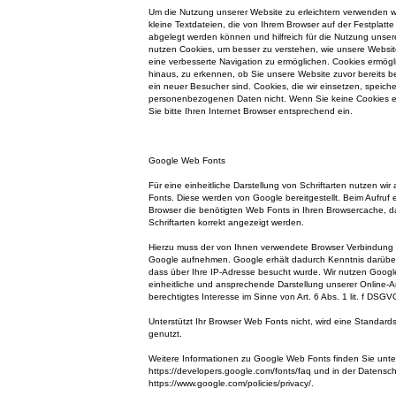
Um die Nutzung unserer Website zu erleichtern verwenden wi
kleine Textdateien, die von Ihrem Browser auf der Festplatt
abgelegt werden können und hilfreich für die Nutzung unsere
nutzen Cookies, um besser zu verstehen, wie unsere Websit
eine verbesserte Navigation zu ermöglichen. Cookies ermög
hinaus, zu erkennen, ob Sie unsere Website zuvor bereits 
ein neuer Besucher sind. Cookies, die wir einsetzen, speiche
personenbezogenen Daten nicht. Wenn Sie keine Cookies er
Sie bitte Ihren Internet Browser entsprechend ein.
Google Web Fonts
Für eine einheitliche Darstellung von Schriftarten nutzen wi
Fonts. Diese werden von Google bereitgestellt. Beim Aufruf ei
Browser die benötigten Web Fonts in Ihren Browsercache, d
Schriftarten korrekt angezeigt werden.
Hierzu muss der von Ihnen verwendete Browser Verbindung
Google aufnehmen. Google erhält dadurch Kenntnis darüber
dass über Ihre IP-Adresse besucht wurde. Wir nutzen Googl
einheitliche und ansprechende Darstellung unserer Online-An
berechtigtes Interesse im Sinne von Art. 6 Abs. 1 lit. f DSGV
Unterstützt Ihr Browser Web Fonts nicht, wird eine Standard
genutzt.
Weitere Informationen zu Google Web Fonts finden Sie unte
https://developers.google.com/fonts/faq und in der Datensc
https://www.google.com/policies/privacy/.