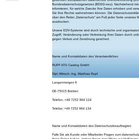
Bundesdatenschutzgesetzes (BDSG-neu). Nachstehend möch
informieren, für welche Zwecke Ihre Daten erhoben und ve
Sie Ihre Rechte wahrnehmen können. Die Datenschutzerklär
über den Reiter „Datenschutz“ am Fuß jeder Seite unseres W
ausdrucken.
Unsere EDV-Systeme sind durch technische und organisat
Zugriff, Veränderung oder Verbreitung Ihrer Daten durch u
gegen Verlust und Zerstörung gesichert.
Name und Kontaktdaten des Verantwortlichen
RUPF ATG Casting GmbH
Dipl.-Wirtsch.-Ing. Matthias Rupf
Langenmorgen 6
DE-75015 Bretten
Telefon: +49 7252 964 124
Telefax: +49 7252 964 134
Name und Kontaktdaten des Datenschutzbeauftragten
Falls Sie als Kunde oder Mitarbeiter Fragen zum datenschut
Ihren Daten haben, stehen Ihnen zwei Wege zur Verfügung,