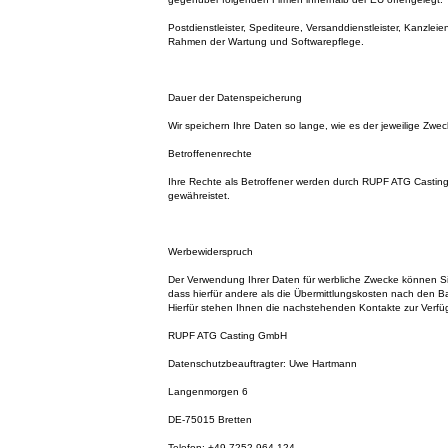
Postdienstleister, Spediteure, Versanddienstleister, Kanzleien
Rahmen der Wartung und Softwarepflege.
Dauer der Datenspeicherung
Wir speichern Ihre Daten so lange, wie es der jeweilige Zweck
Betroffenenrechte
Ihre Rechte als Betroffener werden durch RUPF ATG Cast
gewähreistet.
Werbewiderspruch
Der Verwendung Ihrer Daten für werbliche Zwecke können S
dass hierfür andere als die Übermittlungskosten nach den Ba
Hierfür stehen Ihnen die nachstehenden Kontakte zur Verfü
RUPF ATG Casting GmbH
Datenschutzbeauftragter: Uwe Hartmann
Langenmorgen 6
DE-75015 Bretten
Telefon: +49 7252 964 124