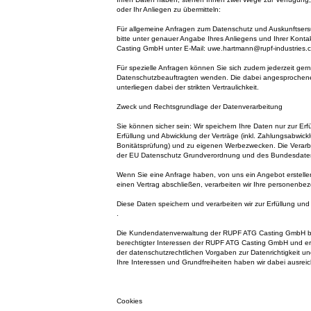
oder Ihr Anliegen zu übermitteln:
Für allgemeine Anfragen zum Datenschutz und Auskunftser
bitte unter genauer Angabe Ihres Anliegens und Ihrer Kon
Casting GmbH unter E-Mail: uwe.hartmann@rupf-industries.
Für spezielle Anfragen können Sie sich zudem jederzeit ger
Datenschutzbeauftragten wenden. Die dabei angesprochen
unterliegen dabei der strikten Vertraulichkeit.
Zweck und Rechtsgrundlage der Datenverarbeitung
Sie können sicher sein: Wir speichern Ihre Daten nur zur Erfü
Erfüllung und Abwicklung der Verträge (inkl. Zahlungsabwick
Bonitätsprüfung) und zu eigenen Werbezwecken. Die Verarbe
der EU Datenschutz Grundverordnung und des Bundesdate
Wenn Sie eine Anfrage haben, von uns ein Angebot erstelle
einen Vertrag abschließen, verarbeiten wir Ihre personenb
Diese Daten speichern und verarbeiten wir zur Erfüllung un
.
Die Kundendatenverwaltung der RUPF ATG Casting GmbH b
berechtigter Interessen der RUPF ATG Casting GmbH und erle
der datenschutzrechtlichen Vorgaben zur Datenrichtigkeit un
Ihre Interessen und Grundfreiheiten haben wir dabei ausreic
Cookies