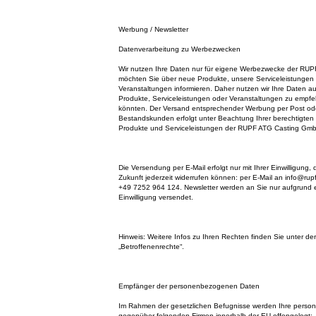
Werbung / Newsletter
Datenverarbeitung zu Werbezwecken
Wir nutzen Ihre Daten nur für eigene Werbezwecke der RU
möchten Sie über neue Produkte, unsere Serviceleistungen 
Veranstaltungen informieren. Daher nutzen wir Ihre Daten 
Produkte, Serviceleistungen oder Veranstaltungen zu empfeh
könnten. Der Versand entsprechender Werbung per Post ode
Bestandskunden erfolgt unter Beachtung Ihrer berechtigten 
Produkte und Serviceleistungen der RUPF ATG Casting Gmb
Die Versendung per E-Mail erfolgt nur mit Ihrer Einwilligung, 
Zukunft jederzeit widerrufen können: per E-Mail an info@rupf
+49 7252 964 124. Newsletter werden an Sie nur aufgrund 
Einwilligung versendet.
Hinweis: Weitere Infos zu Ihren Rechten finden Sie unter der
„Betroffenenrechte“.
Empfänger der personenbezogenen Daten
Im Rahmen der gesetzlichen Befugnisse werden Ihre pers
gegenüber folgenden Firmen innerhalb der EU offengelegt: