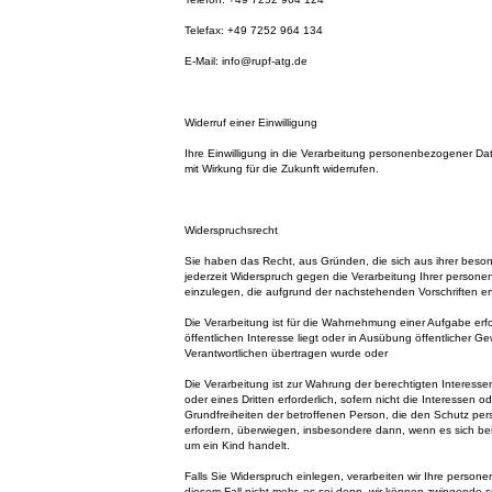
Telefax: +49 7252 964 134
E-Mail: info@rupf-atg.de
Widerruf einer Einwilligung
Ihre Einwilligung in die Verarbeitung personenbezogener Da
mit Wirkung für die Zukunft widerrufen.
Widerspruchsrecht
Sie haben das Recht, aus Gründen, die sich aus ihrer beso
jederzeit Widerspruch gegen die Verarbeitung Ihrer perso
einzulegen, die aufgrund der nachstehenden Vorschriften erf
Die Verarbeitung ist für die Wahrnehmung einer Aufgabe erfor
öffentlichen Interesse liegt oder in Ausübung öffentlicher Ge
Verantwortlichen übertragen wurde oder
Die Verarbeitung ist zur Wahrung der berechtigten Interesse
oder eines Dritten erforderlich, sofern nicht die Interessen 
Grundfreiheiten der betroffenen Person, die den Schutz p
erfordern, überwiegen, insbesondere dann, wenn es sich be
um ein Kind handelt.
Falls Sie Widerspruch einlegen, verarbeiten wir Ihre perso
diesem Fall nicht mehr, es sei denn, wir können zwingende 