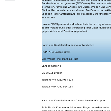
Bundesdatenschutzgesetzes (BDSG-neu). Nachstehend möch
informieren, für welche Zwecke Ihre Daten erhoben und ve
Sie Ihre Rechte wahrnehmen können. Die Datenschutzerklär
über den Reiter „Datenschutz“ am Fuß jeder Seite unseres W
ausdrucken.
Unsere EDV-Systeme sind durch technische und organisat
Zugriff, Veränderung oder Verbreitung Ihrer Daten durch u
gegen Verlust und Zerstörung gesichert.
Name und Kontaktdaten des Verantwortlichen
RUPF ATG Casting GmbH
Dipl.-Wirtsch.-Ing. Matthias Rupf
Langenmorgen 6
DE-75015 Bretten
Telefon: +49 7252 964 124
Telefax: +49 7252 964 134
Name und Kontaktdaten des Datenschutzbeauftragten
Falls Sie als Kunde oder Mitarbeiter Fragen zum datenschut
Ihren Daten haben, stehen Ihnen zwei Wege zur Verfügung,