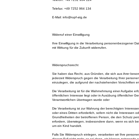
Telefax: +49 7252 964 134
E-Mail: info@rupf-atg.de
Widerruf einer Einwilligung
Ihre Einwilligung in die Verarbeitung personenbezogener Da
mit Wirkung für die Zukunft widerrufen.
Widerspruchsrecht
Sie haben das Recht, aus Gründen, die sich aus ihrer beso
jederzeit Widerspruch gegen die Verarbeitung Ihrer perso
einzulegen, die aufgrund der nachstehenden Vorschriften erf
Die Verarbeitung ist für die Wahrnehmung einer Aufgabe erfor
öffentlichen Interesse liegt oder in Ausübung öffentlicher Ge
Verantwortlichen übertragen wurde oder
Die Verarbeitung ist zur Wahrung der berechtigten Interesse
oder eines Dritten erforderlich, sofern nicht die Interessen 
Grundfreiheiten der betroffenen Person, die den Schutz p
erfordern, überwiegen, insbesondere dann, wenn es sich be
um ein Kind handelt.
Falls Sie Widerspruch einlegen, verarbeiten wir Ihre perso
diesem Fall nicht mehr, es sei denn, wir können zwingende 