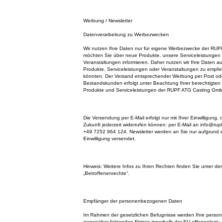
Werbung / Newsletter
Datenverarbeitung zu Werbezwecken
Wir nutzen Ihre Daten nur für eigene Werbezwecke der RU
möchten Sie über neue Produkte, unsere Serviceleistungen 
Veranstaltungen informieren. Daher nutzen wir Ihre Daten 
Produkte, Serviceleistungen oder Veranstaltungen zu empfeh
könnten. Der Versand entsprechender Werbung per Post ode
Bestandskunden erfolgt unter Beachtung Ihrer berechtigten 
Produkte und Serviceleistungen der RUPF ATG Casting Gmb
Die Versendung per E-Mail erfolgt nur mit Ihrer Einwilligung, 
Zukunft jederzeit widerrufen können: per E-Mail an info@rupf
+49 7252 964 124. Newsletter werden an Sie nur aufgrund 
Einwilligung versendet.
Hinweis: Weitere Infos zu Ihren Rechten finden Sie unter der
„Betroffenenrechte“.
Empfänger der personenbezogenen Daten
Im Rahmen der gesetzlichen Befugnisse werden Ihre pers
gegenüber folgenden Firmen innerhalb der EU offengelegt: