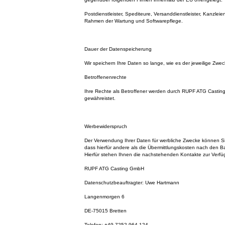
Postdienstleister, Spediteure, Versanddienstleister, Kanzleien
Rahmen der Wartung und Softwarepflege.
Dauer der Datenspeicherung
Wir speichern Ihre Daten so lange, wie es der jeweilige Zweck
Betroffenenrechte
Ihre Rechte als Betroffener werden durch RUPF ATG Cast
gewähreistet.
Werbewiderspruch
Der Verwendung Ihrer Daten für werbliche Zwecke können S
dass hierfür andere als die Übermittlungskosten nach den Ba
Hierfür stehen Ihnen die nachstehenden Kontakte zur Verfü
RUPF ATG Casting GmbH
Datenschutzbeauftragter: Uwe Hartmann
Langenmorgen 6
DE-75015 Bretten
Telefon: +49 7252 964 124