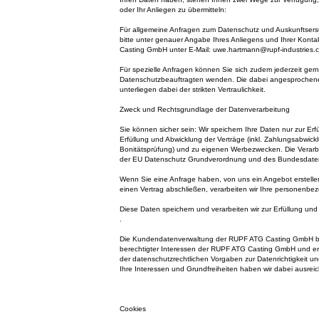
oder Ihr Anliegen zu übermitteln:
Für allgemeine Anfragen zum Datenschutz und Auskunftser
bitte unter genauer Angabe Ihres Anliegens und Ihrer Kon
Casting GmbH unter E-Mail: uwe.hartmann@rupf-industries.
Für spezielle Anfragen können Sie sich zudem jederzeit ger
Datenschutzbeauftragten wenden. Die dabei angesprochen
unterliegen dabei der strikten Vertraulichkeit.
Zweck und Rechtsgrundlage der Datenverarbeitung
Sie können sicher sein: Wir speichern Ihre Daten nur zur Erfü
Erfüllung und Abwicklung der Verträge (inkl. Zahlungsabwick
Bonitätsprüfung) und zu eigenen Werbezwecken. Die Verarbe
der EU Datenschutz Grundverordnung und des Bundesdate
Wenn Sie eine Anfrage haben, von uns ein Angebot erstelle
einen Vertrag abschließen, verarbeiten wir Ihre personenb
Diese Daten speichern und verarbeiten wir zur Erfüllung un
.
Die Kundendatenverwaltung der RUPF ATG Casting GmbH b
berechtigter Interessen der RUPF ATG Casting GmbH und erle
der datenschutzrechtlichen Vorgaben zur Datenrichtigkeit un
Ihre Interessen und Grundfreiheiten haben wir dabei ausreic
Cookies