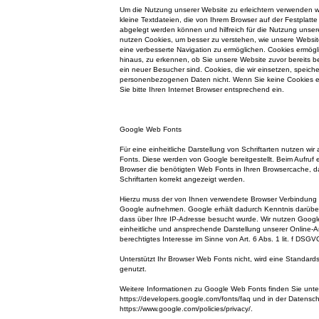
Um die Nutzung unserer Website zu erleichtern verwenden wi
kleine Textdateien, die von Ihrem Browser auf der Festplatt
abgelegt werden können und hilfreich für die Nutzung unsere
nutzen Cookies, um besser zu verstehen, wie unsere Websit
eine verbesserte Navigation zu ermöglichen. Cookies ermög
hinaus, zu erkennen, ob Sie unsere Website zuvor bereits 
ein neuer Besucher sind. Cookies, die wir einsetzen, speiche
personenbezogenen Daten nicht. Wenn Sie keine Cookies er
Sie bitte Ihren Internet Browser entsprechend ein.
Google Web Fonts
Für eine einheitliche Darstellung von Schriftarten nutzen wi
Fonts. Diese werden von Google bereitgestellt. Beim Aufruf ei
Browser die benötigten Web Fonts in Ihren Browsercache, d
Schriftarten korrekt angezeigt werden.
Hierzu muss der von Ihnen verwendete Browser Verbindung
Google aufnehmen. Google erhält dadurch Kenntnis darüber
dass über Ihre IP-Adresse besucht wurde. Wir nutzen Googl
einheitliche und ansprechende Darstellung unserer Online-An
berechtigtes Interesse im Sinne von Art. 6 Abs. 1 lit. f DSGV
Unterstützt Ihr Browser Web Fonts nicht, wird eine Standard
genutzt.
Weitere Informationen zu Google Web Fonts finden Sie unte
https://developers.google.com/fonts/faq und in der Datensc
https://www.google.com/policies/privacy/.