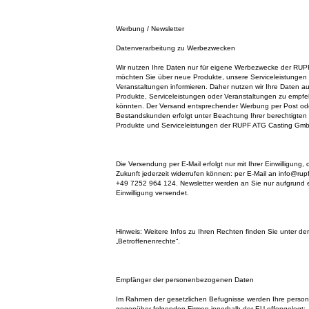
Werbung / Newsletter
Datenverarbeitung zu Werbezwecken
Wir nutzen Ihre Daten nur für eigene Werbezwecke der RU
möchten Sie über neue Produkte, unsere Serviceleistungen 
Veranstaltungen informieren. Daher nutzen wir Ihre Daten 
Produkte, Serviceleistungen oder Veranstaltungen zu empfeh
könnten. Der Versand entsprechender Werbung per Post ode
Bestandskunden erfolgt unter Beachtung Ihrer berechtigten 
Produkte und Serviceleistungen der RUPF ATG Casting Gmb
Die Versendung per E-Mail erfolgt nur mit Ihrer Einwilligung, 
Zukunft jederzeit widerrufen können: per E-Mail an info@rupf
+49 7252 964 124. Newsletter werden an Sie nur aufgrund 
Einwilligung versendet.
Hinweis: Weitere Infos zu Ihren Rechten finden Sie unter der
„Betroffenenrechte“.
Empfänger der personenbezogenen Daten
Im Rahmen der gesetzlichen Befugnisse werden Ihre pers
gegenüber folgenden Firmen innerhalb der EU offengelegt: