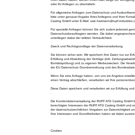
oder Ihr Anliegen zu übermitteln:
Für allgemeine Anfragen zum Datenschutz und Auskunftser
bitte unter genauer Angabe Ihres Anliegens und Ihrer Kon
Casting GmbH unter E-Mail: uwe.hartmann@rupf-industries.
Für spezielle Anfragen können Sie sich zudem jederzeit ger
Datenschutzbeauftragten wenden. Die dabei angesprochen
unterliegen dabei der strikten Vertraulichkeit.
Zweck und Rechtsgrundlage der Datenverarbeitung
Sie können sicher sein: Wir speichern Ihre Daten nur zur Erfü
Erfüllung und Abwicklung der Verträge (inkl. Zahlungsabwick
Bonitätsprüfung) und zu eigenen Werbezwecken. Die Verarbe
der EU Datenschutz Grundverordnung und des Bundesdate
Wenn Sie eine Anfrage haben, von uns ein Angebot erstelle
einen Vertrag abschließen, verarbeiten wir Ihre personenb
Diese Daten speichern und verarbeiten wir zur Erfüllung un
.
Die Kundendatenverwaltung der RUPF ATG Casting GmbH b
berechtigter Interessen der RUPF ATG Casting GmbH und erle
der datenschutzrechtlichen Vorgaben zur Datenrichtigkeit un
Ihre Interessen und Grundfreiheiten haben wir dabei ausreic
Cookies