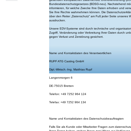
Bundesdatenschutzgesetzes (BDSG-neu). Nachstehend möch
informieren, für welche Zwecke Ihre Daten erhoben und ve
Sie Ihre Rechte wahrnehmen können. Die Datenschutzerklär
über den Reiter „Datenschutz“ am Fuß jeder Seite unseres W
ausdrucken.
Unsere EDV-Systeme sind durch technische und organisat
Zugriff, Veränderung oder Verbreitung Ihrer Daten durch u
gegen Verlust und Zerstörung gesichert.
Name und Kontaktdaten des Verantwortlichen
RUPF ATG Casting GmbH
Dipl.-Wirtsch.-Ing. Matthias Rupf
Langenmorgen 6
DE-75015 Bretten
Telefon: +49 7252 964 124
Telefax: +49 7252 964 134
Name und Kontaktdaten des Datenschutzbeauftragten
Falls Sie als Kunde oder Mitarbeiter Fragen zum datenschut
Ihren Daten haben, stehen Ihnen zwei Wege zur Verfügung,