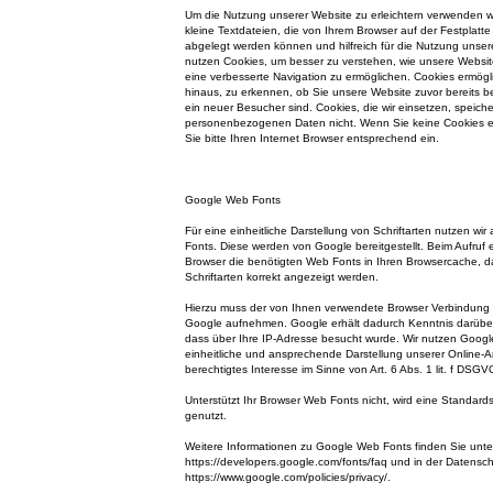
Um die Nutzung unserer Website zu erleichtern verwenden wi
kleine Textdateien, die von Ihrem Browser auf der Festplatt
abgelegt werden können und hilfreich für die Nutzung unsere
nutzen Cookies, um besser zu verstehen, wie unsere Websit
eine verbesserte Navigation zu ermöglichen. Cookies ermög
hinaus, zu erkennen, ob Sie unsere Website zuvor bereits 
ein neuer Besucher sind. Cookies, die wir einsetzen, speiche
personenbezogenen Daten nicht. Wenn Sie keine Cookies er
Sie bitte Ihren Internet Browser entsprechend ein.
Google Web Fonts
Für eine einheitliche Darstellung von Schriftarten nutzen wi
Fonts. Diese werden von Google bereitgestellt. Beim Aufruf ei
Browser die benötigten Web Fonts in Ihren Browsercache, d
Schriftarten korrekt angezeigt werden.
Hierzu muss der von Ihnen verwendete Browser Verbindung
Google aufnehmen. Google erhält dadurch Kenntnis darüber
dass über Ihre IP-Adresse besucht wurde. Wir nutzen Googl
einheitliche und ansprechende Darstellung unserer Online-An
berechtigtes Interesse im Sinne von Art. 6 Abs. 1 lit. f DSGV
Unterstützt Ihr Browser Web Fonts nicht, wird eine Standard
genutzt.
Weitere Informationen zu Google Web Fonts finden Sie unte
https://developers.google.com/fonts/faq und in der Datensc
https://www.google.com/policies/privacy/.