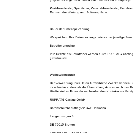
Postdienstleister, Spediteure, Versanddienstleister, Kanzleien
Rahmen der Wartung und Softwarepflege.
Dauer der Datenspeicherung
Wir speichern Ihre Daten so lange, wie es der jeweilige Zweck
Betroffenenrechte
Ihre Rechte als Betroffener werden durch RUPF ATG Cast
gewähreistet.
Werbewiderspruch
Der Verwendung Ihrer Daten für werbliche Zwecke können S
dass hierfür andere als die Übermittlungskosten nach den Ba
Hierfür stehen Ihnen die nachstehenden Kontakte zur Verfü
RUPF ATG Casting GmbH
Datenschutzbeauftragter: Uwe Hartmann
Langenmorgen 6
DE-75015 Bretten
Telefon: +49 7252 964 124