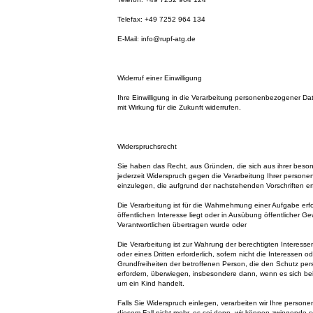
Telefax: +49 7252 964 134
E-Mail: info@rupf-atg.de
Widerruf einer Einwilligung
Ihre Einwilligung in die Verarbeitung personenbezogener Da
mit Wirkung für die Zukunft widerrufen.
Widerspruchsrecht
Sie haben das Recht, aus Gründen, die sich aus ihrer beso
jederzeit Widerspruch gegen die Verarbeitung Ihrer perso
einzulegen, die aufgrund der nachstehenden Vorschriften erf
Die Verarbeitung ist für die Wahrnehmung einer Aufgabe erfor
öffentlichen Interesse liegt oder in Ausübung öffentlicher Ge
Verantwortlichen übertragen wurde oder
Die Verarbeitung ist zur Wahrung der berechtigten Interesse
oder eines Dritten erforderlich, sofern nicht die Interessen 
Grundfreiheiten der betroffenen Person, die den Schutz p
erfordern, überwiegen, insbesondere dann, wenn es sich be
um ein Kind handelt.
Falls Sie Widerspruch einlegen, verarbeiten wir Ihre perso
diesem Fall nicht mehr, es sei denn, wir können zwingende 